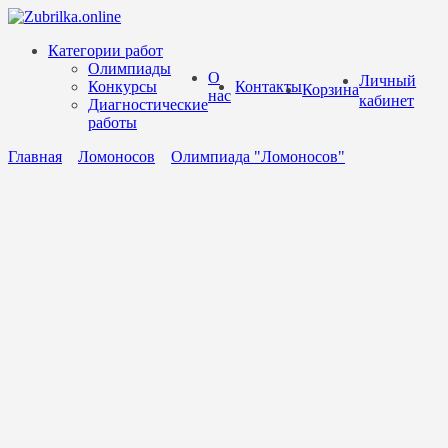
Перейти
к
Категории работ
содержанию
Олимпиады
О
Личный
Конкурсы
Контакты
Корзина
нас
кабинет
Диагностические
работы
Главная
Ломоносов
Олимпиада "Ломоносов"