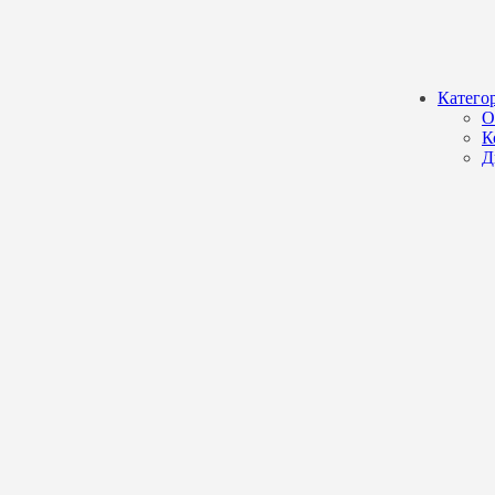
Катего
О
К
Д