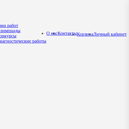
рии работ
лимпиады
О нас
Контакты
Корзина
Личный кабинет
онкурсы
иагностические работы