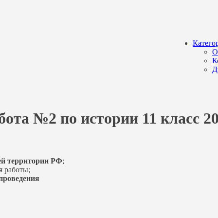
Катего
О
К
Д
бота №2 по истории 11 класс 20
ей территории РФ
;
я работы;
у проведения