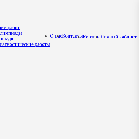
рии работ
лимпиады
О нас
Контакты
Корзина
Личный кабинет
онкурсы
иагностические работы