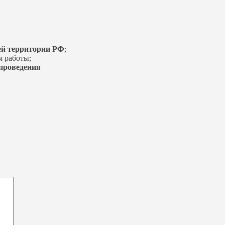
ей территории РФ
;
я работы;
у проведения