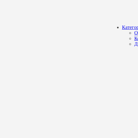
Катего
О
К
Д