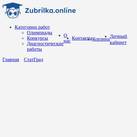
Перейти
к
содержанию
Категории работ
Олимпиады
О
Личный
Конкурсы
Контакты
Корзина
нас
кабинет
Диагностические
работы
Главная
СтатГрад