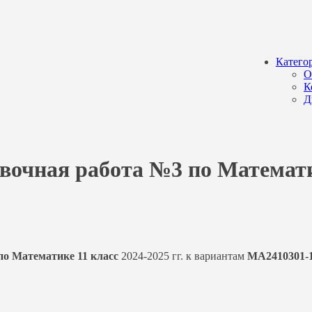
Катего
О
К
Д
овочная работа №3 по Математ
о Математике 11 класс
2024-2025 гг. к вариантам
МА2410301-