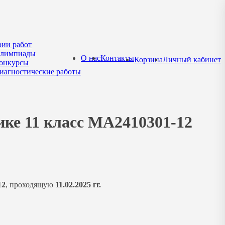
рии работ
лимпиады
О нас
Контакты
Корзина
Личный кабинет
онкурсы
иагностические работы
ике 11 класс МА2410301-12
12
, проходящую
11.02.2025 гг.