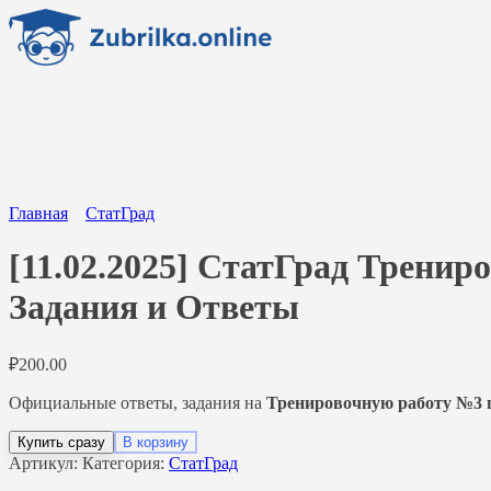
Перейти
к
содержанию
Главная
СтатГрад
[11.02.2025] СтатГрад Тренир
Задания и Ответы
₽
200.00
Официальные ответы, задания на
Тренировочную работу №3 п
Купить сразу
В корзину
Артикул:
Категория:
СтатГрад