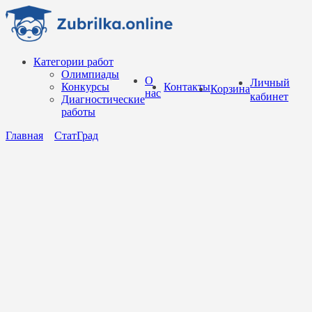
Перейти
к
содержанию
Категории работ
Олимпиады
О
Личный
Конкурсы
Контакты
Корзина
нас
кабинет
Диагностические
работы
Главная
СтатГрад