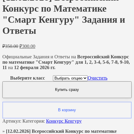
Конкурс по Математике
"Смарт Кенгуру" Задания и
Ответы
Первоначальная
Текущая
₽
350.00
₽
300.00
цена
цена:
составляла
Официальные Задания и Ответы на
₽300.00.
Всероссийский Конкурс
по математике "Смарт Кенгуру"
₽350.00.
для 1, 2, 3-4, 5-6, 7-8, 9-10,
11
на
12 февраля 2026 гг.
Выберите класс
Очистить
Купить сразу
В корзину
Артикул:
Категория:
Конкурс Кенгуру
»
[12.02.2026] Всероссийский Конкурс по математике