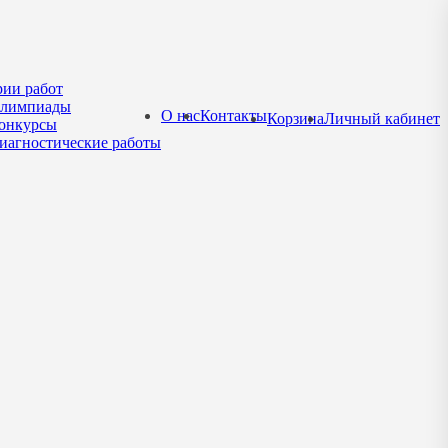
рии работ
лимпиады
О нас
Контакты
Корзина
Личный кабинет
онкурсы
иагностические работы