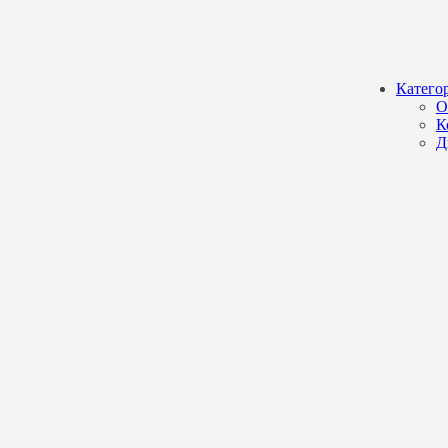
Катего
О
К
Д