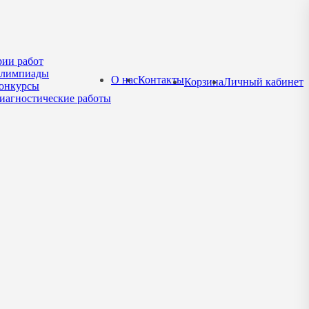
рии работ
лимпиады
О нас
Контакты
Корзина
Личный кабинет
онкурсы
иагностические работы