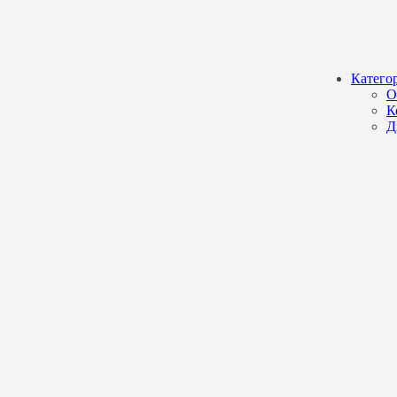
Катего
О
К
Д