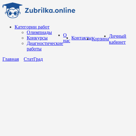
Перейти
к
содержанию
Категории работ
Олимпиады
О
Личный
Конкурсы
Контакты
Корзина
нас
кабинет
Диагностические
работы
Главная
СтатГрад