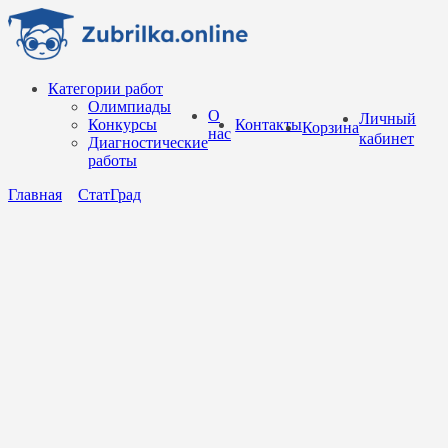
Перейти
к
содержанию
Категории работ
Олимпиады
О
Личный
Конкурсы
Контакты
Корзина
нас
кабинет
Диагностические
работы
Главная
СтатГрад