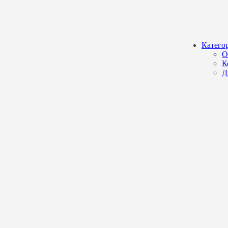
Катего
О
К
Д