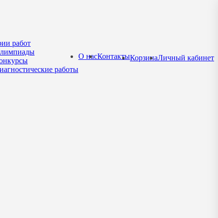
рии работ
лимпиады
О нас
Контакты
Корзина
Личный кабинет
онкурсы
иагностические работы