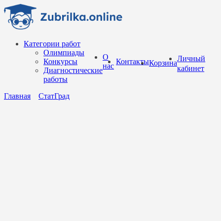
Перейти
к
содержанию
Категории работ
Олимпиады
О
Личный
Конкурсы
Контакты
Корзина
нас
кабинет
Диагностические
работы
Главная
СтатГрад