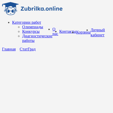
Перейти
к
содержанию
Категории работ
Олимпиады
О
Личный
Конкурсы
Контакты
Корзина
нас
кабинет
Диагностические
работы
Главная
СтатГрад