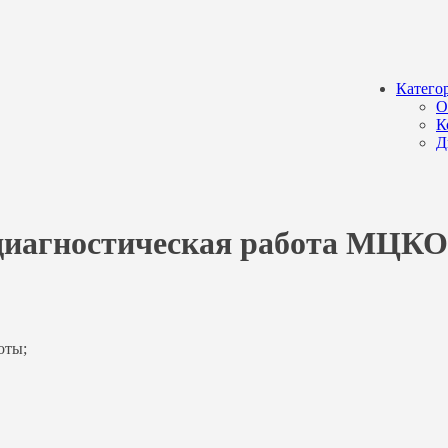
Катего
О
К
Д
 диагностическая работа МЦКО 
оты;