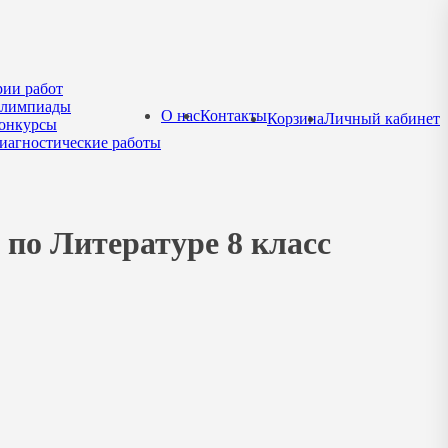
рии работ
лимпиады
О нас
Контакты
Корзина
Личный кабинет
онкурсы
иагностические работы
по Литературе 8 класс