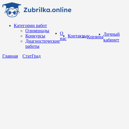
Перейти
к
содержанию
Категории работ
Олимпиады
О
Личный
Конкурсы
Контакты
Корзина
нас
кабинет
Диагностические
работы
Главная
СтатГрад