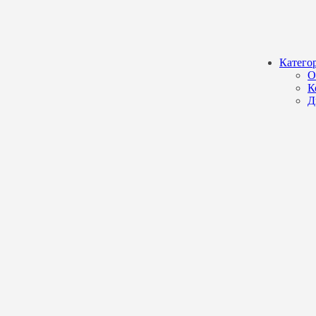
Катего
О
К
Д