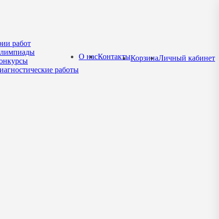
рии работ
лимпиады
О нас
Контакты
Корзина
Личный кабинет
онкурсы
иагностические работы