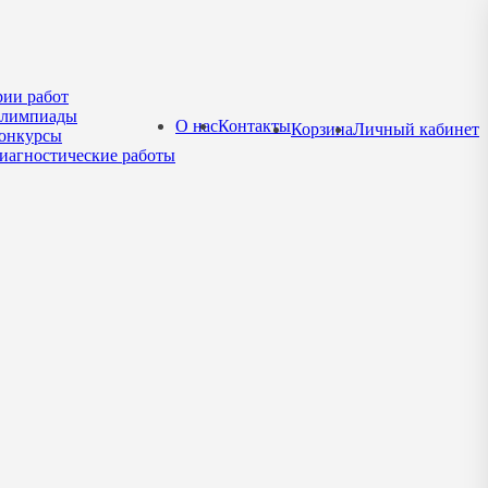
рии работ
лимпиады
О нас
Контакты
Корзина
Личный кабинет
онкурсы
иагностические работы