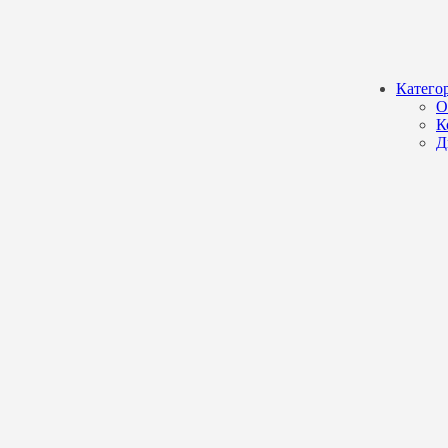
Катего
О
К
Д