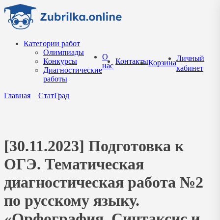
Перейти
к
содержанию
Категории работ
Олимпиады
О
Личный
Конкурсы
Контакты
Корзина
нас
кабинет
Диагностические
работы
Главная
СтатГрад
[30.11.2023] Подготовка к
ОГЭ. Тематическая
диагностическая работа №2
по русскому языку.
«Орфография. Синтаксис и