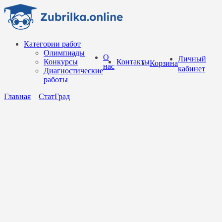
Перейти
к
содержанию
Категории работ
Олимпиады
О
Личный
Конкурсы
Контакты
Корзина
нас
кабинет
Диагностические
работы
Главная
СтатГрад