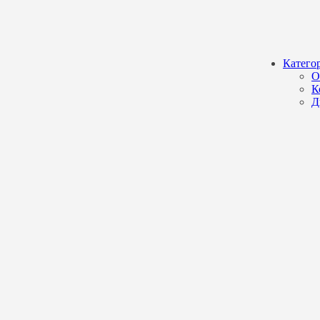
Катего
О
К
Д