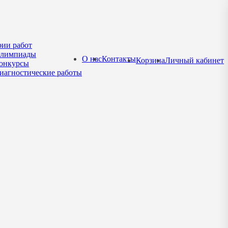
рии работ
лимпиады
О нас
Контакты
Корзина
Личный кабинет
онкурсы
иагностические работы