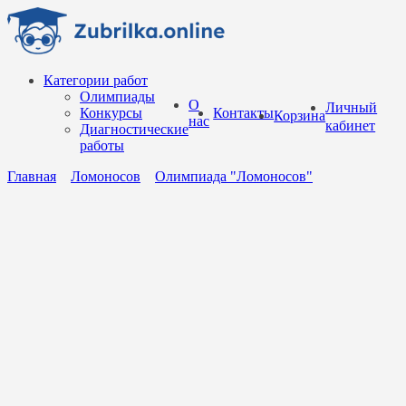
Перейти
к
содержанию
Категории работ
Олимпиады
О
Личный
Конкурсы
Контакты
Корзина
нас
кабинет
Диагностические
работы
Главная
Ломоносов
Олимпиада "Ломоносов"