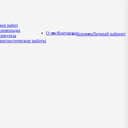
рии работ
лимпиады
О нас
Контакты
Корзина
Личный кабинет
онкурсы
иагностические работы