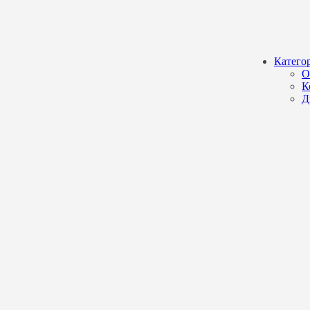
Катего
О
К
Д