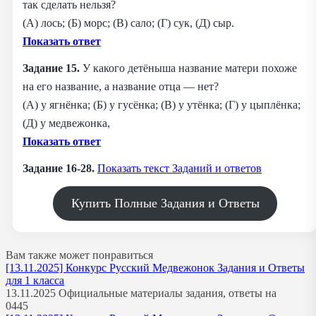
так сделать нельзя?
(А) лось; (Б) морс; (В) сало; (Г) сук, (Д) сыр.
Показать ответ
Задание 15.
У какого детёныша название матери похоже
на его название, а название отца — нет?
(А) у ягнёнка; (Б) у гусёнка; (В) у утёнка; (Г) у цыплёнка;
(Д) у медвежонка,
Показать ответ
Задание 16-28.
Показать текст Заданий и ответов
Купить Полные Задания и Ответы
Вам также может понравиться
[13.11.2025] Конкурс Русский Медвежонок Задания и Ответы
для 1 класса
13.11.2025 Официальные материалы задания, ответы на
0
445