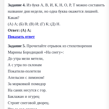
Задание 4.
Из букв А, В, И, К, Н, О, Р, Т можно составить
название дня недели, но одна буква окажется лишней.
Какая?
(А) А; (Б) В; (В) И; (Г) К; (Д) Н.
Ответ: (А) А;
Показать ответ
Задание 5.
Прочитайте отрывок из стихотворения
Марины Бородицкой «На снегу»:
До утра мели метели,
А с утра по склонам
Покатили-полетели
Апельсин с лимоном!
За морковкой помидор
На санях несутся с гор.
Баклажан и огурец
Строят снеговой дворец.