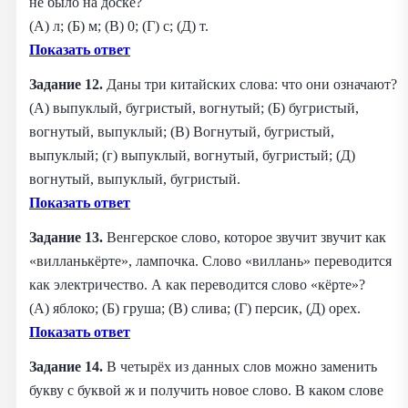
не было на доске?
(А) л; (Б) м; (В) 0; (Г) с; (Д) т.
Показать ответ
Задание 12.
Даны три китайских слова: что они означают?
(А) выпуклый, бугристый, вогнутый; (Б) бугристый,
вогнутый, выпуклый; (В) Вогнутый, бугристый,
выпуклый; (г) выпуклый, вогнутый, бугристый; (Д)
вогнутый, выпуклый, бугристый.
Показать ответ
Задание 13.
Венгерское слово, которое звучит звучит как
«вилланькёрте», лампочка. Слово «виллань» переводится
как электричество. А как переводится слово «кёрте»?
(А) яблоко; (Б) груша; (В) слива; (Г) персик, (Д) орех.
Показать ответ
Задание 14.
В четырёх из данных слов можно заменить
букву с буквой ж и получить новое слово. В каком слове