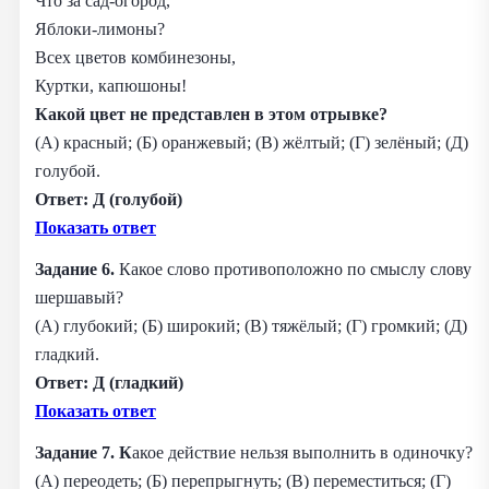
Что за сад-огород,
Яблоки-лимоны?
Всех цветов комбинезоны,
Куртки, капюшоны!
Какой цвет не представлен в этом отрывке?
(А) красный; (Б) оранжевый; (В) жёлтый; (Г) зелёный; (Д)
голубой.
Ответ: Д (голубой)
Показать ответ
Задание 6.
Какое слово противоположно по смыслу слову
шершавый?
(А) глубокий; (Б) широкий; (В) тяжёлый; (Г) громкий; (Д)
гладкий.
Ответ: Д (гладкий)
Показать ответ
Задание 7. К
акое действие нельзя выполнить в одиночку?
(А) переодеть; (Б) перепрыгнуть; (В) переместиться; (Г)