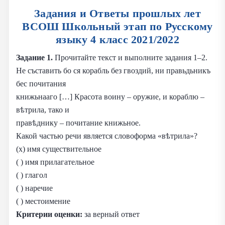
Задания и Ответы прошлых лет
ВСОШ Школьный этап по Русскому
языку 4 класс 2021/2022
Задание 1.
Прочитайте текст и выполните задания 1–2.
Не съставить бо ся корабль без гвоздий, ни правьдьникъ
бес почитания
книжьнааго […] Красота воину – оружие, и кораблю –
вѣтрила, тако и
правѣднику – почитание книжьное.
Какой частью речи является словоформа «вѣтрила»?
(x) имя существительное
( ) имя прилагательное
( ) глагол
( ) наречие
( ) местоимение
Критерии оценки:
за верный ответ