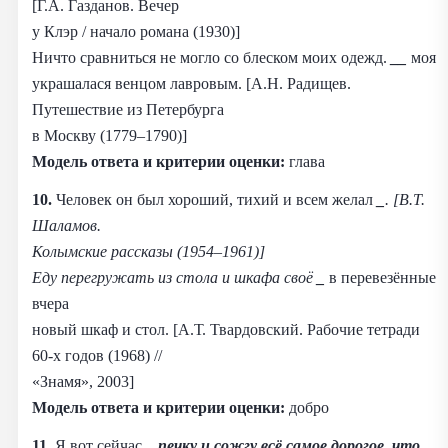
[Г.А. Газданов. Вечер
у Клэр / начало романа (1930)]
Ничто сравниться не могло со блеском моих одежд.
__
моя
украшалася венцом лавровым. [А.Н. Радищев.
Путешествие из Петербурга
в Москву (1779–1790)]
Модель ответа и критерии оценки:
глава
10.
Человек он был хороший, тихий и всем желал
_
. [В.Т.
Шаламов.
Колымские рассказы (1954–1961)]
Еду перегружать из стола и шкафа своё
_
в перевезённые
вчера
новый шкаф и стол. [А.Т. Твардовский. Рабочие тетради
60-х годов (1968) //
«Знамя», 2003]
Модель ответа и критерии оценки:
добро
11.
Я вот сейчас
_
печку и сожгу всё самое дорогое, что