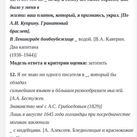
было у меня в
жизни: ваш платок, который, я признаюсь, украл. [По
А.И. Куприну. Гранатовый
браслет].
В Ленинграде бомбоубежище
_
водой. [В.А. Каверин.
Два капитана
(1938–1944)]
Модель ответа и критерии оценки:
затопить
12.
Я не знаю ни одного писателя в
_
, который бы
обладал
сильнейшим языком и бóльшим разнообразием мыслей.
[А.А. Бестужев.
Знакомство моё с А.С. Грибоедовым (1829)]
Лишь в августе 1645 года голландцы при посредничестве
могикан заключили
_
с индейцами. [А. Алексеев. Бледнолицые и краснокожие