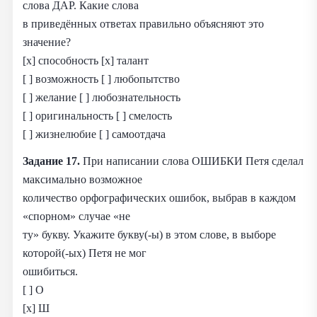
слова ДАР. Какие слова
в приведённых ответах правильно объясняют это
значение?
[x] способность [x] талант
[ ] возможность [ ] любопытство
[ ] желание [ ] любознательность
[ ] оригинальность [ ] смелость
[ ] жизнелюбие [ ] самоотдача
Задание 17.
При написании слова ОШИБКИ Петя сделал
максимально возможное
количество орфографических ошибок, выбрав в каждом
«спорном» случае «не
ту» букву. Укажите букву(-ы) в этом слове, в выборе
которой(-ых) Петя не мог
ошибиться.
[ ] О
[x] Ш