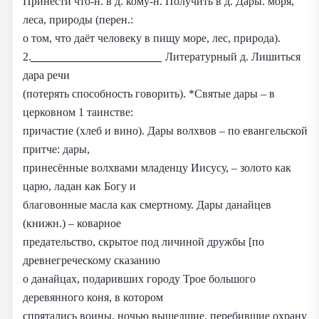
Принести что-н. в д. кому-н. Получить в д. Дары. моря,
леса, природы (перен.:
о том, что даёт человеку в пищу море, лес, природа).
2.
_______________________
Литературный д. Лишиться
дара речи
(потерять способность говорить). *Святые дары – в
церковном 1 таинстве:
причастие (хлеб и вино). Дары волхвов – по евангельской
притче: дары,
принесённые волхвами младенцу Иисусу, – золото как
царю, ладан как Богу и
благовонные масла как смертному. Дары данайцев
(книжн.) – коварное
предательство, скрытое под личиной дружбы [по
древнегреческому сказанию
о данайцах, подаривших городу Трое большого
деревянного коня, в котором
спрятались воины, ночью вышедшие, перебившие охрану