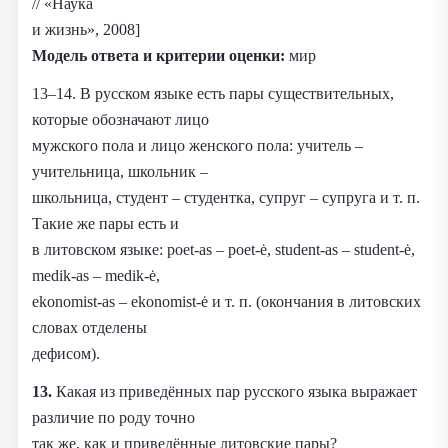
// «Наука
и жизнь», 2008]
Модель ответа и критерии оценки:
мир
13–14. В русском языке есть пары существительных,
которые обозначают лицо
мужского пола и лицо женского пола: учитель –
учительница, школьник –
школьница, студент – студентка, супруг – супруга и т. п.
Такие же пары есть и
в литовском языке: poet-as – poet-ė, student-as – student-ė,
medik-as – medik-ė,
ekonomist-as – ekonomist-ė и т. п. (окончания в литовских
словах отделены
дефисом).
13.
Какая из приведённых пар русского языка выражает
различие по роду точно
так же, как и приведённые литовские пары?