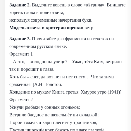
Задание 2.
Выделите корень в слове «вѣтрила». Впишите
корень слова в поле ответа,
используя современные начертания букв.
Модель ответа и критерии оценки:
ветр
Задание 3.
Прочитайте два фрагмента из текстов на
современном русском языке.
Фрагмент 1
– А что, – холодно на улице? – Ужас, тётя Катя, ветрило
так и порошит в глаза.
Хоть бы – снег, да вот нет и нет снегу… Что за зима
сраженная. [А.Н. Толстой.
Хождение по мукам/ Книга третья. Хмурое утро (1941)]
Фрагмент 2
Уснули рыбаки у сонных огоньков;
Ветрило бледное не шевельнёт ни складкой;
Порой тяжёлый карп плеснёт у тростников,
Пустив широкий круг бежать по влаге гладкой.