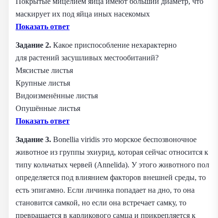
Покрытые мицелием яйца имеют больший диаметр, что
маскирует их под яйца иных насекомых
Показать ответ
Задание 2.
Какое приспособление нехарактерно
для растений засушливых местообитаний?
Мясистые листья
Крупные листья
Видоизменённые листья
Опушённые листья
Показать ответ
Задание 3.
Bonellia viridis это морское беспозвоночное
животное из группы эхиурид, которая сейчас относится к
типу кольчатых червей (Annelida). У этого животного пол
определяется под влиянием факторов внешней среды, то
есть эпигамно. Если личинка попадает на дно, то она
становится самкой, но если она встречает самку, то
превращается в карликового самца и прикрепляется к