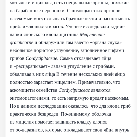
мотыльки и цикады, есть специальные органы, похожие
на барабанные перепонки. С помощью этих органов
насекомые могут слышать брачные песни и распознавать
приближающихся врагов. Учёные исследовали задние
лапки японского клопа‑щитника
Megymenum
gracilicorne
и обнаружили там вместо «органа слуха»
небольшое пористое углубление, заполненное гифами
грибов
Cordycipitaceae
. Самка откладывает яйца
и «расцарапывает» лапами углубление с грибами,
обваливая в них яйца В течение нескольких дней яйцо
полностью зарастает мицелием. Примечательно, что
аскомицеты семейства
Cordycipitaceae
являются
энтомопатогенами, то есть напрямую вредят насекомым.
Но в данном исследовании оказалось, что для клопа гриб
практически безвреден. По‑видимому, оболочка
из мицелия помогает защищать кладку клопов
от ос‑паразитов, которые откладывают свои яйца внутрь