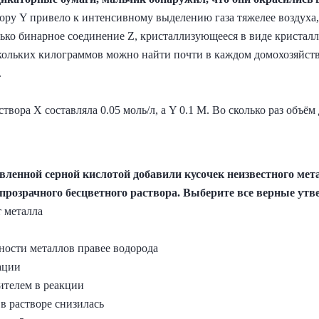
ору Y привело к интенсивному выделению газа тяжелее воздуха,
лько бинарное соединение Z, кристаллизующееся в виде кристал
скольких килограммов можно найти почти в каждом домохозяйств
.
твора X составляла 0.05 моль/л, а Y 0.1 М. Во сколько раз объё
бавленной серной кислотой добавили кусочек неизвестного ме
е прозрачного бесцветного раствора. Выберите все верные утв
т металла
ности металлов правее водорода
ации
ителем в реакции
в растворе снизилась