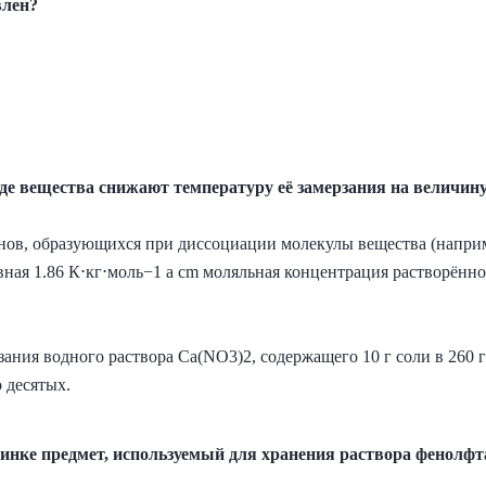
влен?
оде вещества снижают температуру её замерзания на величин
онов, образующихся при диссоциации молекулы вещества (наприм
вная 1.86 К⋅кг⋅моль−1 а cm моляльная концентрация растворённ
ания водного раствора Ca(NO3)2, содержащего 10 г соли в 260 г
о десятых.
инке предмет, используемый для хранения раствора фенолфт