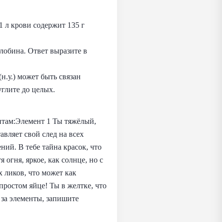
1 л крови содержит 135 г
глобина. Ответ выразите в
н.у.) может быть связан
глите до целых.
нтам:Элемент 1 Ты тяжёлый,
тавляет свой след на всех
ний. В тебе тайна красок, что
огня, яркое, как солнце, но с
х ликов, что может как
 простом яйце! Ты в желтке, что
 за элементы, запишите