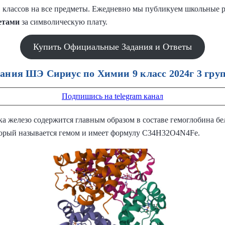
,11 классов на все предметы. Ежедневно мы публикуем школьные 
етами
за символическую плату.
Купить Официальные Задания и Ответы
ания ШЭ Сириус по Химии 9 класс 2024г 3 гру
Подпишись на telegram канал
ка железо содержится главным образом в составе гемоглобина бе
оторый называется гемом и имеет формулу C34H32O4N4Fe.