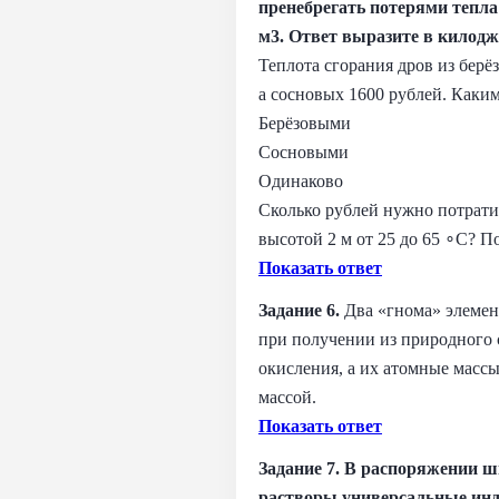
пренебрегать потерями тепла 
м3. Ответ выразите в килодж
Теплота сгорания дров из берё
а сосновых 1600 рублей. Каки
Берёзовыми
Сосновыми
Одинаково
Сколько рублей нужно потратит
высотой 2 м от 25 до 65 ∘C? П
Показать ответ
Задание 6.
Два «гнома» элемен
при получении из природного с
окисления, а их атомные масс
массой.
Показать ответ
Задание 7. В распоряжении ш
растворы универсальные инд