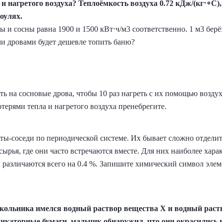
и нагретого воздуха? Теплоёмкость воздуха 0.72 кДж/(кг⋅∘C),
оулях.
зы и сосны равна 1900 и 1500 кВт⋅ч/м3 соответственно. 1 м3 берё
ми дровами будет дешевле топить баню?
ь на сосновые дрова, чтобы 10 раз нагреть с их помощью воздух
отерями тепла и нагретого воздуха пренебрегите.
ты‑соседи по периодической системе. Их бывает сложно отделить
ырья, где они часто встречаются вместе. Для них наиболее харак
ы различаются всего на 0.4 %. Запишите химический символ эле
кольника имелся водный раствор вещества X и водный раств
икаторные бумаги, мальчик обнаружил, что они окрасились 