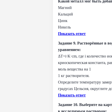
Какой металл мог быть доба
Магний
Кальций
Цинк
Никель
Показать ответ
Задание
9. Растворённые в в
уравнением:
ΔT=i⋅K⋅cm, где i количество и
криоскопическая константа, ра
моль вещества на 1
1 кг растворителя.
Определите температуру замерз
градусах Цельсия, округлите д
Показать ответ
Задание 10.
Выберите на карт
к исследуемым растворам: