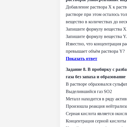
Добавление раствора X к раств
растворе при этом осталось то
вещество в количествах до не
Запишите формулу вещества X
Запишите формулу вещества Y.
Известно, что концентрация рас
превышает объём раствора Y?
Показать ответ
Задание 8. В пробирку с раз
газа без запаха и образовани
В растворе образовался сульфа
Выделившийся газ SO2
Металл находится в ряду актив
Произошла реакция нейтрализ
Серная кислота является окисл
Концентрация серной кислоты 