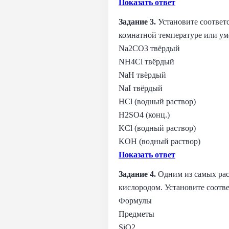
Показать ответ
Задание 3.
Установите соответ
комнатной температуре или ум
Na2CO3 твёрдый
NH4Cl твёрдый
NaH твёрдый
NaI твёрдый
HCl (водный раствор)
H2SO4 (конц.)
KCl (водный раствор)
KOH (водный раствор)
Показать ответ
Задание 4.
Одним из самых рас
кислородом. Установите соотв
Формулы
Предметы
SiO2