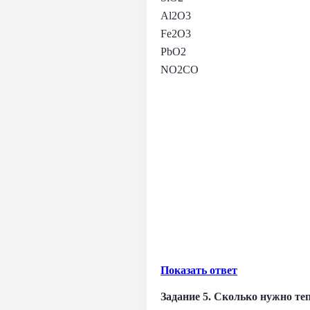
Al2O3
Fe2O3
PbO2
NO2CO
Показать ответ
Задание 5. Сколько нужно теп