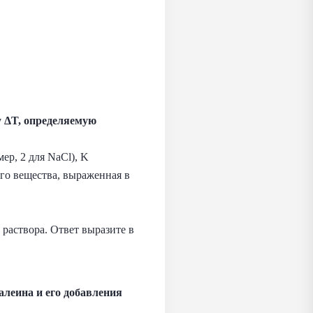
у ΔT, определяемую
ер, 2 для NaCl), K
ого вещества, выраженная в
 раствора. Ответ выразите в
алеина и его добавления