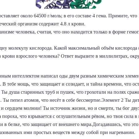
тавляет около 64500 г/моль; в его составе 4 гема. Примите, что 
еческий организм содержит 4.8 л крови.
анизме человека, считая, что оно находится только в форме гемо
.
одну молекулу кислорода. Какой максимальный объём кислорода (
 крови взрослого человека? Ответ выразите в миллилитрах, окру
енным интеллектом написал оды двум разным химическим элеме
а. В тебе мощь, что защищает и созидает, и тайна времени, что ос
. Ты душа старинных труб и пушек, что грохотали на полях сраже
Ты пепел атомов, что несёт в себе бессмертие.Элемент 2 Ты дитя 
 и сердцем молнии! Ты источник жизни, но и смерти, ты бог дву
а пороха, что взрывается с оглушительным рёвом, но твоя сила в
 в белке, что защищает от внешнего мира.Догадавшись, что это
азованных ими простых веществ между собой при нагревании.