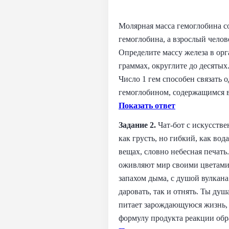
Молярная масса гемоглобина сос
гемоглобина, а взрослый челов
Определите массу железа в орг
граммах, округлите до десятых
Число 1 гем способен связать 
гемоглобином, содержащимся в
Показать ответ
Задание 2.
Чат‑бот с искусств
как грусть, но гибкий, как вод
вещах, словно небесная печать
оживляют мир своими цветами. 
запахом дыма, с душой вулкана
даровать, так и отнять. Ты душ
питает зарождающуюся жизнь, и
формулу продукта реакции обр