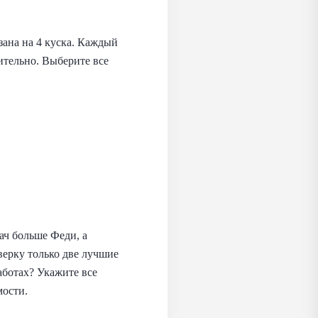
зана на 4 куска. Каждый
ительно. Выберите все
ач больше Феди, а
верку только две лучшие
аботах? Укажите все
мости.