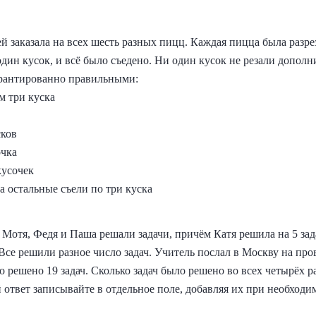
й заказала на всех шесть разных пицц. Каждая пицца была разре
один кусок, и всё было съедено. Ни один кусок не резали дополн
арантированно правильными:
м три куска
сков
очка
кусочек
а остальные съели по три куска
 Мотя, Федя и Паша решали задачи, причём Катя решила на 5 зад
Все решили разное число задач. Учитель послал в Москву на про
о решено 19 задач. Сколько задач было решено во всех четырёх р
ответ записывайте в отдельное поле, добавляя их при необходи