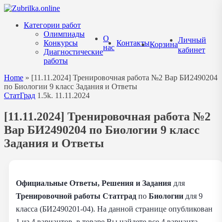
Перейти
к
Категории работ
содержанию
Олимпиады
О
Личный
Конкурсы
Контакты
Корзина
нас
кабинет
Диагностические
работы
Home
»
[11.11.2024] Тренировочная работа №2 Вар БИ2490204
по Биологии 9 класс Задания и Ответы
СтатГрад
1.5k.
11.11.2024
[11.11.2024] Тренировочная работа №2
Вар БИ2490204 по Биологии 9 класс
Задания и Ответы
Официальные Ответы, Решения и Задания
для
Тренировочной работы Статград
по
Биологии
для 9
класса (БИ2490201-04). На данной странице опубликован
1 из 4 вариантов, в товаре Вы найдете все 4 варианта