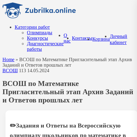
Перейти
к
содержанию
Категории работ
Олимпиады
О
Личный
Конкурсы
Контакты
Корзина
нас
кабинет
Диагностические
работы
Home
»
ВСОШ по Математике Пригласительный этап Архив
Заданий и Ответов прошлых лет
ВСОШ
113
14.05.2024
ВСОШ по Математике
Пригласительный этап Архив Заданий
и Ответов прошлых лет
✏️
Задания и Ответы на Всероссийскую
олимпиаду школьников по математике в