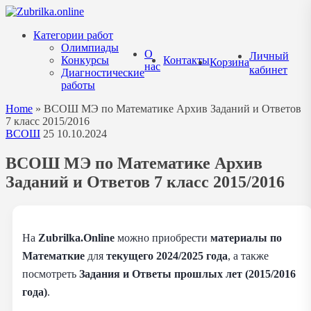
Перейти
к
Категории работ
содержанию
Олимпиады
О
Личный
Конкурсы
Контакты
Корзина
нас
кабинет
Диагностические
работы
Home
»
ВСОШ МЭ по Математике Архив Заданий и Ответов
7 класс 2015/2016
ВСОШ
25
10.10.2024
ВСОШ МЭ по Математике Архив
Заданий и Ответов 7 класс 2015/2016
На
Zubrilka.Online
можно приобрести
материалы
по
Математкие
для
текущего 2024/2025 года
, а также
посмотреть
Задания и Ответы прошлых лет (2015/2016
года)
.