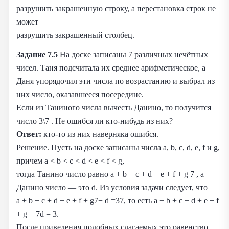
разрушить закрашенную строку, а перестановка строк не
может
разрушить закрашенный столбец.
Задание 7.5
На доске записаны 7 различных нечётных
чисел. Таня подсчитала их среднее арифметическое, а
Даня упорядочил эти числа по возрастанию и выбрал из
них число, оказавшееся посередине.
Если из Таниного числа вычесть Данино, то получится
число 3\7 . Не ошибся ли кто-нибудь из них?
Ответ:
кто-то из них наверняка ошибся.
Решение. Пусть на доске записаны числа a, b, c, d, e, f и g,
причем a < b < c < d < e < f < g,
тогда Танино число равно a + b + c + d + e + f + g 7 , а
Данино число — это d. Из условия задачи следует, что
a + b + c + d + e + f + g7− d =37, то есть a + b + c + d + e + f
+ g − 7d = 3.
После приведения подобных слагаемых это равенство