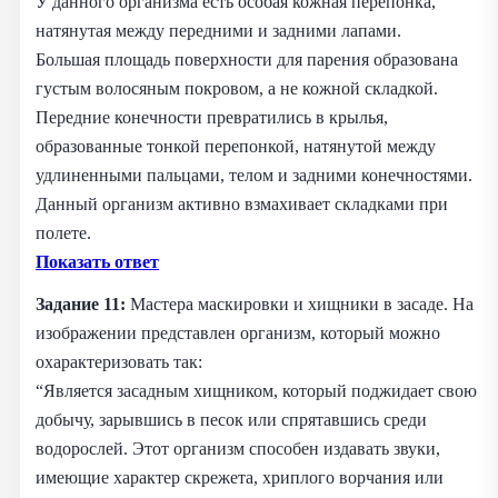
У данного организма есть особая кожная перепонка,
натянутая между передними и задними лапами.
Большая площадь поверхности для парения образована
густым волосяным покровом, а не кожной складкой.
Передние конечности превратились в крылья,
образованные тонкой перепонкой, натянутой между
удлиненными пальцами, телом и задними конечностями.
Данный организм активно взмахивает складками при
полете.
Показать ответ
Задание 11:
Мастера маскировки и хищники в засаде. На
изображении представлен организм, который можно
охарактеризовать так:
“Является засадным хищником, который поджидает свою
добычу, зарывшись в песок или спрятавшись среди
водорослей. Этот организм способен издавать звуки,
имеющие характер скрежета, хриплого ворчания или