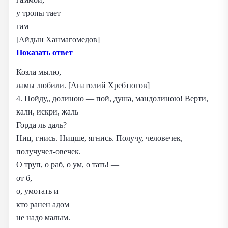
у тропы тает
гам
[Айдын Ханмагомедов]
Показать ответ
Козла мылю,
ламы любили. [Анатолий Хребтюгов]
4. Пойду,, долиною — пой, душа, мандолиною! Верти,
кали, искри, жаль
Горда ль даль?
Ниц, гнись. Ницше, ягнись. Получу, человечек,
получучел-овечек.
О труп, о раб, о ум, о тать! —
от б,
о, умотать и
кто ранен адом
не надо малым.