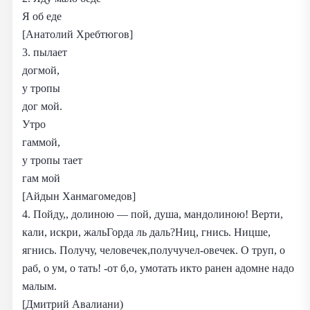
Я об еде
[Анатолий Хребтюгов]
3. пылает
догмой,
у тропы
дог мой.
Утро
гаммой,
у тропы тает
гам мой
[Айдын Ханмагомедов]
4. Пойду,, долиною — пой, душа, мандолиною! Верти,
кали, искри, жальГорда ль даль?Ниц, гнись. Ницше,
ягнись. Получу, человечек,получучел-овечек. О труп, о
раб, о ум, о тать! -от б,о, умотать икто ранен адомне надо
малым.
[Дмитрий Авалиани)