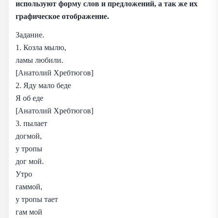
используют форму слов и предложений, а так же их
графическое отображение.
Задание.
1. Козла мылю,
ламы любили.
[Анатолий Хребтюгов]
2. Яду мало беде
Я об еде
[Анатолий Хребтюгов]
3. пылает
догмой,
у тропы
дог мой.
Утро
гаммой,
у тропы тает
гам мой