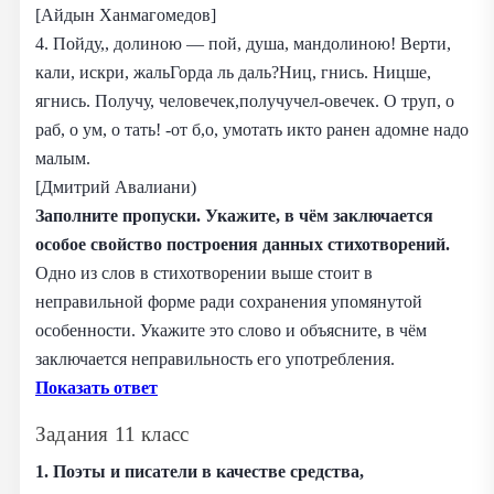
[Айдын Ханмагомедов]
4. Пойду,, долиною — пой, душа, мандолиною! Верти,
кали, искри, жальГорда ль даль?Ниц, гнись. Ницше,
ягнись. Получу, человечек,получучел-овечек. О труп, о
раб, о ум, о тать! -от б,о, умотать икто ранен адомне надо
малым.
[Дмитрий Авалиани)
Заполните пропуски. Укажите, в чём заключается
особое свойство построения данных стихотворений.
Одно из слов в стихотворении выше стоит в
неправильной форме ради сохранения упомянутой
особенности. Укажите это слово и объясните, в чём
заключается неправильность его употребления.
Показать ответ
Задания 11 класс
1. Поэты и писатели в качестве средства,