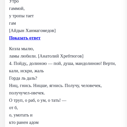
Утро
гаммой,
у тропы тает
гам
[Айдын Ханмагомедов]
Показать ответ
Козла мылю,
ламы любили. [Анатолий Хребтюгов]
4. Пойду,, долиною — пой, душа, мандолиною! Верти,
кали, искри, жаль
Горда ль даль?
Ниц, гнись. Ницше, ягнись. Получу, человечек,
получучел-овечек.
О труп, о раб, о ум, о тать! —
от б,
о, умотать и
кто ранен адом