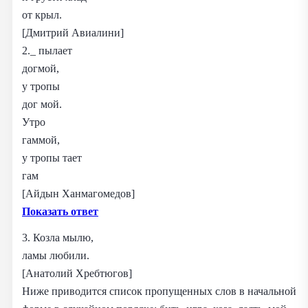
от крыл.
[Дмитрий Авиалини]
2._ пылает
догмой,
у тропы
дог мой.
Утро
гаммой,
у тропы тает
гам
[Айдын Ханмагомедов]
Показать ответ
3. Козла мылю,
ламы любили.
[Анатолий Хребтюгов]
Ниже приводится список пропущенных слов в начальной