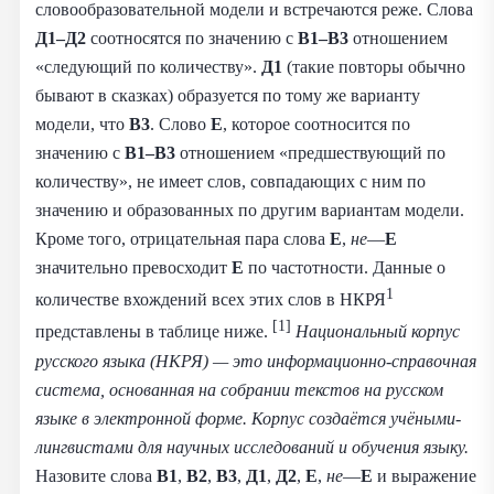
словообразовательной модели и встречаются реже. Слова
Д1–Д2
соотносятся по значению с
В1–В3
отношением
«следующий по количеству».
Д1
(такие повторы обычно
бывают в сказках) образуется по тому же варианту
модели, что
В3
. Слово
Е
, которое соотносится по
значению с
В1–В3
отношением «предшествующий по
количеству», не имеет слов, совпадающих с ним по
значению и образованных по другим вариантам модели.
Кроме того, отрицательная пара слова
Е
,
не
—
Е
значительно превосходит
Е
по частотности. Данные о
1
количестве вхождений всех этих слов в НКРЯ
[1]
представлены в таблице ниже.
Национальный корпус
русского языка (НКРЯ) — это информационно-справочная
система, основанная на собрании текстов на русском
языке в электронной форме. Корпус создаётся учёными-
лингвистами для научных исследований и обучения языку.
Назовите слова
В1
,
В2
,
В3
,
Д1
,
Д2
,
Е
,
не
—
Е
и выражение