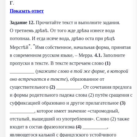
Г
.
Показать ответ
Задание 12.
Прочитайте текст и выполните задания.
О третиемь дрѣвѣ. От того жде дрѣва изнесе вода
потопнаа. И егда исяче вода, дрѣво оста при рѣцѣ
*
*
Мерстѣй
.
Имя собственное, начальная форма, принятая
в современном русском языке, – Мерра.
4.1.
Заполните
пропуски в тексте. В тексте встречаем слово
(1)
__________ (
укажите слово в той же форме, в которой
оно встречается в тексте
), образованное от
существительного
(2)
__________. От сочетания предлога
и формы родительного падежа слова (2) путём сращения с
суффиксацией образовано и другое прилагательное
(3)
__________, которое имеет значение «старомодный,
отсталый, вышедший из употребления». Слово (2) также
входит в состав фразеологизма
(4)
__________,
являющегося калькой с французского устойчивого