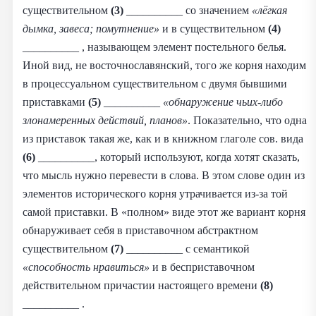
существительном
(3)
__________ со значением
«лёгкая
дымка, завеса; помутнение»
и в существительном
(4)
__________ , называющем элемент постельного белья.
Иной вид, не восточнославянский, того же корня находим
в процессуальном существительном с двумя бывшими
приставками
(5)
__________
«обнаружение чьих-либо
злонамеренных действий, планов»
. Показательно, что одна
из приставок такая же, как и в книжном глаголе сов. вида
(6)
__________, который используют, когда хотят сказать,
что мысль нужно перевести в слова. В этом слове один из
элементов исторического корня утрачивается из-за той
самой приставки. В «полном» виде этот же вариант корня
обнаруживает себя в приставочном абстрактном
существительном
(7)
__________ с семантикой
«способность нравиться»
и в бесприставочном
действительном причастии настоящего времени
(8)
__________ .