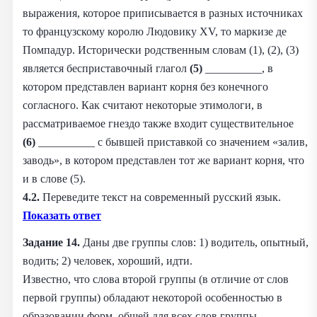
выражения, которое приписывается в разных источниках
то французскому королю Людовику ХV, то маркизе де
Помпадур. Исторически родственным словам (1), (2), (3)
является бесприставочный глагол
(5)
__________, в
котором представлен вариант корня без конечного
согласного. Как считают некоторые этимологи, в
рассматриваемое гнездо также входит существительное
(6)
__________ с бывшей приставкой со значением «залив,
заводь», в котором представлен тот же вариант корня, что
и в слове (5).
4.2.
Переведите текст на современный русский язык.
Показать ответ
Задание 14.
Даны две группы слов: 1) водитель, опытный,
водить; 2) человек, хороший, идти.
Известно, что слова второй группы (в отличие от слов
первой группы) обладают некоторой особенностью в
образовании форм, общей для всех слов группы.