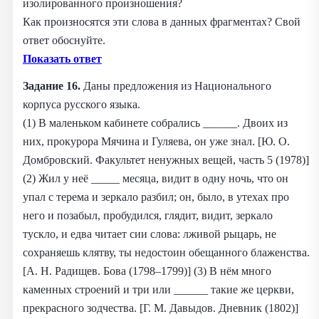
изолированного произношения?
Как произносятся эти слова в данных фрагментах? Свой
ответ обоснуйте.
Показать ответ
Задание 16.
Даны предложения из Национального
корпуса русского языка.
(1) В маленьком кабинете собрались ______. Двоих из
них, прокурора Мячина и Гуляева, он уже знал. [Ю. О.
Домбровский. Факультет ненужных вещей, часть 5 (1978)]
(2) Жил у неё _____ месяца, видит в одну ночь, что он
упал с терема и зеркало разбил; он, было, в утехах про
него и позабыл, пробудился, глядит, видит, зеркало
тускло, и едва читает сии слова: лживой рыцарь, не
сохраняешь клятву, ты недостоин обещанного блаженства.
[А. Н. Радищев. Бова (1798–1799)] (3) В нём много
каменных строений и три или ______ такие же церкви,
прекрасного зодчества. [Г. М. Давыдов. Дневник (1802)]