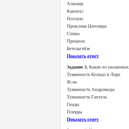
Альтаир
Канопус
Поллукс
Проксима Центавра
Спика
Процион
Бетельгейзе
Показать ответ
Задание 3.
Какие из указанных
Туманность Кольцо в Лире
Ясли
Туманность Андромеды
Туманность Гантель
Гиады
Плеяды
Показать ответ