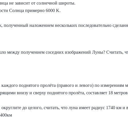
лнца не зависит от солнечной широты.
ости Солнца примерно 6000 K.
ж, полученный наложением нескольких последовательно сделанн
ло между получением соседних изображений Луны? Считать, чт
а каждого поднятого пролёта (правого и левого) по измерениям
ящими внизу и сверху поднятого пролёта, составляет 18 метров
 округлите до целого, считать, что луна имеет радиус 1740 км и 
 400км