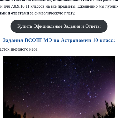
й для 7,8,9,10,11 классов на все предметы. Ежедневно мы публ
ями и
ответами
за символическую плату.
Купить Официальные Задания и Ответы
Задания ВСОШ МЭ по Астрономии 10 класс:
асток звездного неба