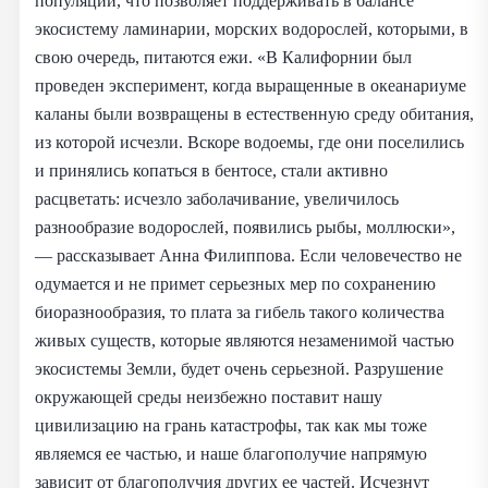
популяции, что позволяет поддерживать в балансе
экосистему ламинарии, морских водорослей, которыми, в
свою очередь, питаются ежи. «В Калифорнии был
проведен эксперимент, когда выращенные в океанариуме
каланы были возвращены в естественную среду обитания,
из которой исчезли. Вскоре водоемы, где они поселились
и принялись копаться в бентосе, стали активно
расцветать: исчезло заболачивание, увеличилось
разнообразие водорослей, появились рыбы, моллюски»,
— рассказывает Анна Филиппова. Если человечество не
одумается и не примет серьезных мер по сохранению
биоразнообразия, то плата за гибель такого количества
живых существ, которые являются незаменимой частью
экосистемы Земли, будет очень серьезной. Разрушение
окружающей среды неизбежно поставит нашу
цивилизацию на грань катастрофы, так как мы тоже
являемся ее частью, и наше благополучие напрямую
зависит от благополучия других ее частей. Исчезнут