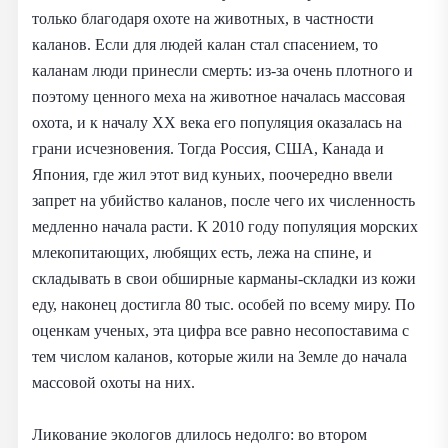
только благодаря охоте на животных, в частности
каланов. Если для людей калан стал спасением, то
каланам люди принесли смерть: из-за очень плотного и
поэтому ценного меха на животное началась массовая
охота, и к началу XX века его популяция оказалась на
грани исчезновения. Тогда Россия, США, Канада и
Япония, где жил этот вид куньих, поочередно ввели
запрет на убийство каланов, после чего их численность
медленно начала расти. К 2010 году популяция морских
млекопитающих, любящих есть, лежа на спине, и
складывать в свои обширные карманы-складки из кожи
еду, наконец достигла 80 тыс. особей по всему миру. По
оценкам ученых, эта цифра все равно несопоставима с
тем числом каланов, которые жили на Земле до начала
массовой охоты на них.
Ликование экологов длилось недолго: во втором