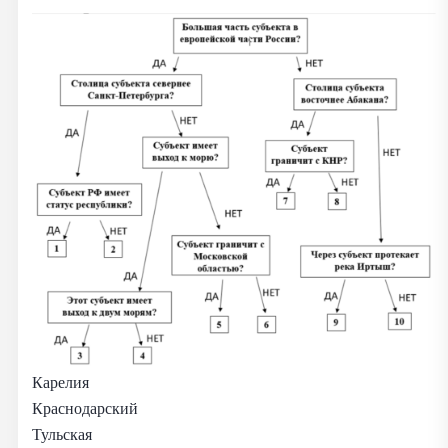
Карелия
Краснодарский
Тульская