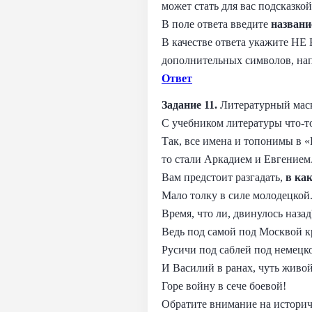
может стать для вас подсказкой
В поле ответа введите
названи
В качестве ответа укажите НЕ
дополнительных символов, на
Ответ
Задание 11.
Литературный мас
С учебником литературы что-то
Так, все имена и топонимы в 
то стали Аркадием и Евгением
Вам предстоит разгадать,
в ка
Мало толку в силе молодецкой
Время, что ли, двинулось наза
Ведь под самой под Москвой 
Русичи под саблей под немецк
И Василий в ранах, чуть живо
Горе войну в сече боевой!
Обратите внимание на историч