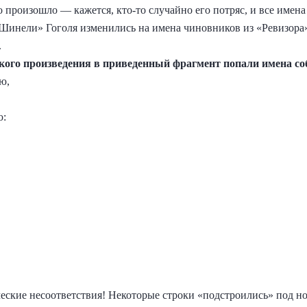
 произошло — кажется, кто-то случайно его потряс, и все имен
«Шинели» Гоголя изменились на имена чиновников из «Ревизора»
.
акого произведения в приведенный фрагмент попали имена со
ю,
ю:
еские несоответствия! Некоторые строки «подстроились» под но