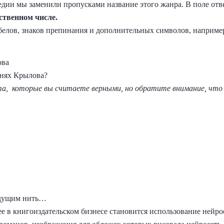
дии мы заменили пропусками название этого жанра. В поле отв
ственном числе.
лов, знаков препинания и дополнительных символов, например
ова
снях Крылова?
а, которые вы считаете верными, но обратите внимание, что 
дущим нить…
ее в книгоиздательском бизнесе становится использование нейр