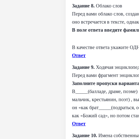
Задание 8.
Облако слов
Перед вами облако слов, созд
оно встречается в тексте, одн
В поле ответа введите фамил
В качестве ответа укажите ОД
Ответ
Задание 9.
Ходячая энциклопе
Перед вами фрагмент энциклоп
Заполните пропуски вариант
В_____(балладе, драме, поэм
мальчик, крестьянин, поэт) , 
он «как брат_____(подраться, 
как «Божий сад», но потом ст
Ответ
Задание 10.
Имена собственны