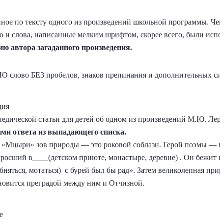
анное по тексту одного из произведений школьной программы. Ч
ако и слова, написанные мелким шрифтом, скорее всего, были ис
ию автора загаданного произведения.
НО слово БЕЗ пробелов, знаков препинания и дополнительных с
дия
едической статьи для детей об одном из произведений М.Ю. Ле
ами ответа из выпадающего списка.
е) «Мцыри» зов природы — это роковой соблазн. Герой поэмы 
выросший в____(детском приюте, монастыре, деревне) . Он бежит 
обняться, мотаться) с бурей был бы рад». Затем великолепная п
ановится преградой между ним и Отчизной.
е