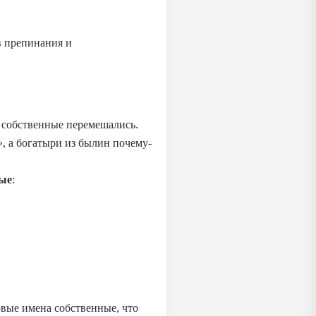
в препинания и
а собственные перемешались.
, а богатыри из былин почему-
ные
:
вые имена собственные, что