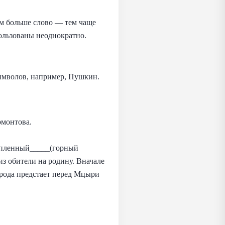
ем больше слово — тем чаще
пользованы неоднократно.
имволов, например, Пушкин.
рмонтова.
— пленный_____(горный
из обители на родину. Вначале
рирода предстает перед Мцыри