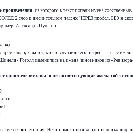
.
е произведения
, из которого в текст попали имена собственные.
 БОЛЕЕ 2 слов в именительном падеже ЧЕРЕЗ пробел, БЕЗ знако
пример, Александр Пушкин.
карад
 произошло, кажется, кто-то случайно его потряс — и все имен
«Шинели» Гоголя изменились на имена чиновников из «Ревизора»
.
кое произведение попали несоответствующие имена собствен
.
д?
кричат
ой!
й, —
еские несоответствия! Некоторые строки «подстроились» под но