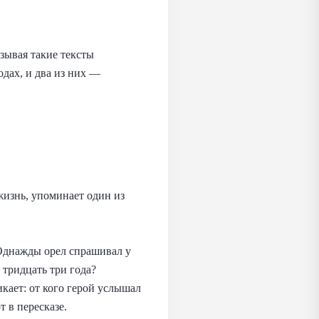
зывая такие тексты
дах, и два из них —
жизнь, упоминает один из
 Однажды орел спрашивал у
о тридцать три года?
кает: от кого герой услышал
т в пересказе.