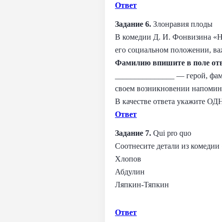
Ответ
Задание 6.
Злонравия плоды
В комедии Д. И. Фонвизина «Н
его социальном положении, ва
Фамилию впишите в поле отв
_______________ — герой, фам
своем возникновении напомина
В качестве ответа укажите ОД
Ответ
Задание 7.
Qui pro quo
Соотнесите детали из комедии 
Хлопов
Абдулин
Ляпкин-Тяпкин
Ответ