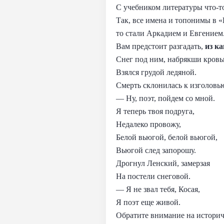
С учебником литературы что-то
Так, все имена и топонимы в 
то стали Аркадием и Евгением
Вам предстоит разгадать,
из к
Снег под ним, набрякши кровь
Взялся грудой ледяной.
Смерть склонилась к изголовь
— Ну, поэт, пойдем со мной.
Я теперь твоя подруга,
Недалеко провожу,
Белой вьюгой, белой вьюгой,
Вьюгой след запорошу.
Дрогнул Ленский, замерзая
На постели снеговой.
— Я не звал тебя, Косая,
Я поэт еще живой.
Обратите внимание на историч