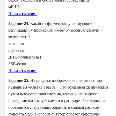
белок, входящий в состав малой субъединицы
мРНК
Показать ответ
Задание 24.
Какой из ферментов, участвующих в
репликации у прокариот, имеет 5’-экзонуклеазную
активность?
хеликаза
праймаза
ДНК-полимераза I
SSB-белки
Показать ответ
Задание 25.
На рисунке изображён эксперимент под
названием «Клетка Траубе». Это созданная химическим
путём искусственная система, которая имитирует
поведение настоящей клетки в растворе. Эксперимент
проводится следующим образом: в слабый раствор
сульфата меди экспериментатор бросает кристаллы