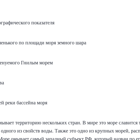
ографического показателя
ленького по площади моря земного шара
менуемого Гнилым морем
ва
й реки бассейна моря
ывает территорию нескольких стран. В мире это море славится 
одного из свойств воды. Также это одно из крупных морей, ра
Море омывает самый западный субъект РФ, который назван по е