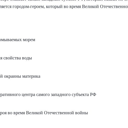
ляется городом-героем, который во время Великой Отечественн
 омываемых морем
ля свойства воды
ой окраины материка
ративного центра самого западного субъекта РФ
ероя во время Великой Отечественной войны