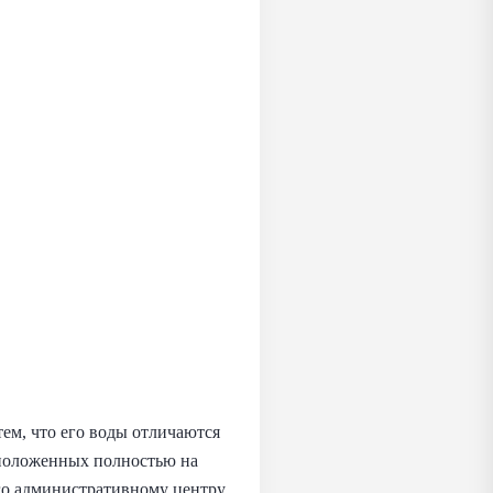
тем, что его воды отличаются
сположенных полностью на
го административному центру.