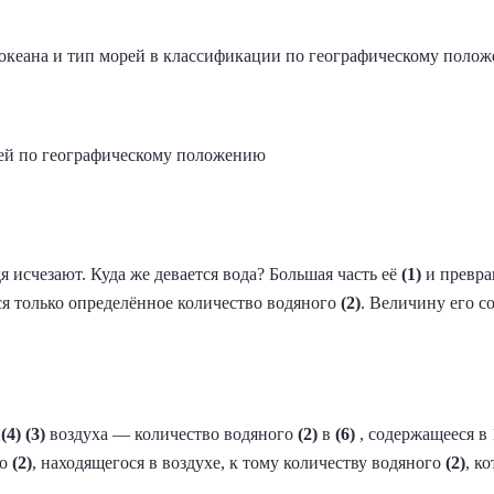
океана и тип морей в классификации по географическому поло
рей по географическому положению
я исчезают. Куда же девается вода? Большая часть её
(1)
​ и прев
ься только определённое количество водяного
(2)
. Величину его с
.
(4)
(3)
воздуха — количество водяного
(2)
в
(6)
, содержащееся в 
го
(2)
, находящегося в воздухе, к тому количеству водяного
(2)
, к