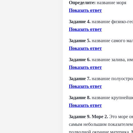
Определите:
название моря
Показать ответ
Задание 4.
название физико-ге
Показать ответ
Задание 5.
название самого ма
Показать ответ
Задание 6.
название залива, и
Показать ответ
Задание 7.
название полуостро
Показать ответ
Задание 8.
название крупнейше
Показать ответ
Задание 9. Море 2.
Это море ом
самым небольшим показателем 
подводной окраине материка. 