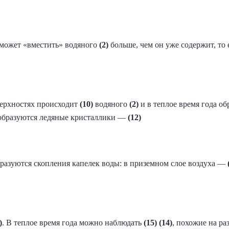
может «вместить» водяного
(2)
больше, чем он уже содержит, то
верхностях происходит
(10)
​ водяного
(2)
и в теплое время года об
образуются ледяные кристаллики —
(12)
разуются скопления капелек воды: в приземном слое воздуха —
)
. В теплое время года можно наблюдать
(15)
​
(14)
, похожие на ра