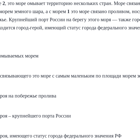
ре
2
, это море омывает территорию нескольких стран. Море связ
орем земного шара, а с морем
1
это море связано проливом, нос
жье. Крупнейший порт России на берегу этого моря — также гор
аходится город-герой, имеющий статус города федерального знач
 омываемых морем
 связывающего это море с самым маленьким по площади морем 
ероя на побережье пролива
ероя – крупнейшего порта России
ероя, имеющего статус города федерального значения РФ