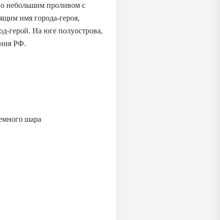
ано небольшим проливом с
ящим имя города-героя,
од-герой. На юге полуострова,
ения РФ.
земного шара