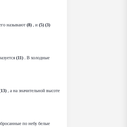
 его называют
(8)
​ , и
(5)
(3)
разуется
(11)
​ . В холодные
(13)
​ , а на значительной высоте
збросанные по небу белые