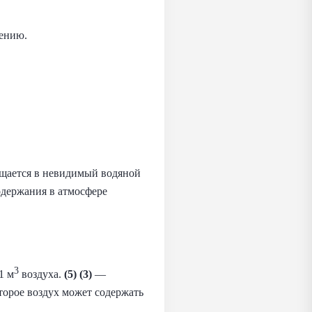
жению.
ращается в невидимый водяной
одержания в атмосфере
3
1 м
воздуха.
(5) (3)
—
оторое воздух может содержать