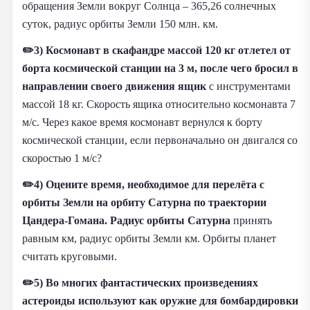
обращения Земли вокруг Солнца – 365,26 солнечных
суток, радиус орбиты Земли 150 млн. км.
✏️3) Космонавт в скафандре массой 120 кг отлетел от
борта космической станции на 3 м, после чего бросил в
направлении своего движения ящик
с инструментами
массой 18 кг. Скорость ящика относительно космонавта 7
м/с. Через какое время космонавт вернулся к борту
космической станции, если первоначально он двигался со
скоростью 1 м/с?
✏️4) Оцените время, необходимое для перелёта с
орбиты Земли на орбиту Сатурна по траектории
Цандера-Гомана. Радиус орбиты Сатурна
принять
равным км, радиус орбиты Земли км. Орбиты планет
считать круговыми.
✏️5) Во многих фантастических произведениях
астероиды используют как оружие для бомбардировки