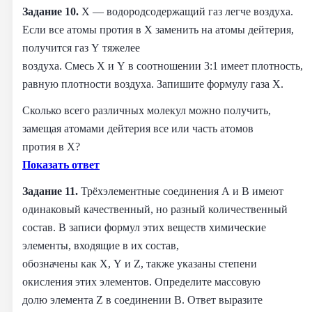
Задание 10.
X — водородсодержащий газ легче воздуха.
Если все атомы протия в X заменить на атомы дейтерия,
получится газ Y тяжелее
воздуха. Смесь X и Y в соотношении 3:1 имеет плотность,
равную плотности воздуха. Запишите формулу газа X.
Сколько всего различных молекул можно получить,
замещая атомами дейтерия все или часть атомов
протия в X?
Показать ответ
Задание 11.
Трёхэлементные соединения A и B имеют
одинаковый качественный, но разный количественный
состав. В записи формул этих веществ химические
элементы, входящие в их состав,
обозначены как X, Y и Z, также указаны степени
окисления этих элементов. Определите массовую
долю элемента Z в соединении B. Ответ выразите