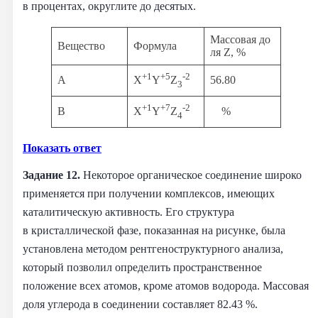
в процентах, округлите до десятых.
Массовая до
Вещество
Формула
ля Z, %
+1
+5
-2
A
56.80
X
Y
Z
3
+1
+7
-2
B
%
X
Y
Z
4
Показать ответ
Задание 12.
Некоторое органическое соединение широко
применяется при получении комплексов, имеющих
каталитическую активность. Его структура
в кристаллической фазе, показанная на рисунке, была
установлена методом рентгеноструктурного анализа,
который позволил определить пространственное
положение всех атомов, кроме атомов водорода. Массовая
доля углерода в соединении составляет 82.43 %.