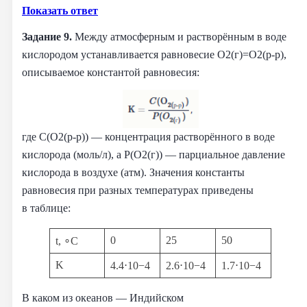
Показать ответ
Задание 9.
Между атмосферным и растворённым в воде
кислородом устанавливается равновесие O2(г)=O2(р-р),
описываемое константой равновесия:
где C(O2(р-р)) — концентрация растворённого в воде
кислорода (моль/л), а P(O2(г)) — парциальное давление
кислорода в воздухе (атм). Значения константы
равновесия при разных температурах приведены
в таблице:
0
25
50
t, ∘C
K
4.4⋅10−4
2.6⋅10−4
1.7⋅10−4
В каком из океанов — Индийском