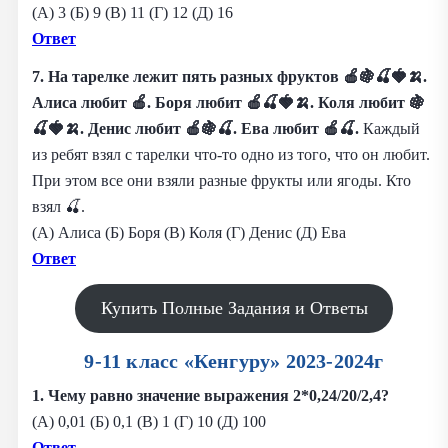
(А) 3 (Б) 9 (В) 11 (Г) 12 (Д) 16
Ответ
7. На тарелке лежит пять разных фруктов 🍎🍇🍒🍓🍌.
Алиса любит 🍎. Боря любит 🍎🍒🍓🍌. Коля любит 🍇
🍒🍓🍌. Денис любит 🍎🍇🍒. Ева любит 🍎🍒.
Каждый
из ребят взял с тарелки что-то одно из того, что он любит.
При этом все они взяли разные фрукты или ягоды. Кто
взял 🍒.
(А) Алиса (Б) Боря (В) Коля (Г) Денис (Д) Ева
Ответ
Купить Полные Задания и Ответы
9-11 класс «Кенгуру» 2023-2024г
1. Чему равно значение выражения 2*0,24/20/2,4?
(А) 0,01 (Б) 0,1 (В) 1 (Г) 10 (Д) 100
Ответ