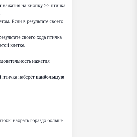
т нажатия на кнопку >> птичка
.
ом. Если в результате своего
езультате своего хода птичка
этой клетке.
ледовательность нажатия
й птичка наберёт
наибольшую
чтобы набрать гораздо больше