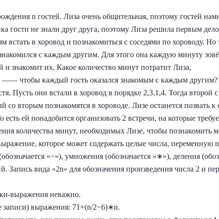
рождения n гостей. Лиза очень общительная, поэтому гостей нам
ка гости не знали друг друга, поэтому Лиза решила первым дело
м встать в хоровод и познакомиться с соседями по хороводу. Но 
знакомился с каждым другим. Для этого она каждую минуту зовёт
 и знакомит их. Какое количество минут потратит Лиза,
е —— чтобы каждый гость оказался знакомым с каждым другим?
я. Пусть они встали в хоровод в порядке 2,3,1,4. Тогда второй с
й со вторым познакомятся в хороводе. Лизе останется позвать к 
То есть ей понадобится организовать 2 встречи, на которые требу
ния количества минут, необходимых Лизе, чтобы познакомить ме
выражение, которое может содержать целые числа, переменную 
(обозначается «−»), умножения (обозначается «∗»), деления (обоз
й. Запись вида «2n» для обозначения произведения числа 2 и пе
оки‑выражения неважно.
 записи) выражения: 71+(n/2−6)∗n.