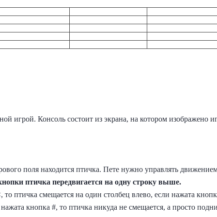
ной игрой. Консоль состоит из экрана, на котором изображено иг
ового поля находится птичка. Пете нужно управлять движение
нопки птичка передвигается на одну строку выше.
, то птичка смещается на один столбец влево, если нажата кнопк
 нажата кнопка #, то птичка никуда не смещается, а просто подн