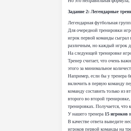
Но это неправильная формула, 
Задание 2: Легендарные трен
Легендарная футбольная групп
Для очередной тренировки игро
игрок первой команды сыграл 
различным, но каждый игрок д
На следующей тренировке игро
Тренер считает, что очень важ
этого за минимальное количест
Например, если бы у тренера б
включить в первую команду пе
команду составить только из в
второго во второй тренировке
тренировках. Получается, что 
У нашего тренера
15 игроков
в
В качестве ответа выведите не
игроков первой команды на тре