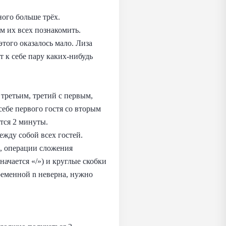
ного больше трёх.
м их всех познакомить.
этого оказалось мало. Лиза
 к себе пару каких‑нибудь
 третьим, третий с первым,
себе первого гостя со вторым
ется 2 минуты.
жду собой всех гостей.
n, операции сложения
начается «/») и круглые скобки
ременной n неверна, нужно