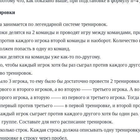
потому что, как показано выше, при подстановке в формулу n=4 
ировки
а занимается по легендарной системе тренировок.
ки делятся на 2 команды и проводят игру между командами, при
против каждого игрока второй команды и наоборот. Количество 
олжен попасть в одну из команд.
ки делятся на команды уже как‑то по‑другому.
но, чтобы каждый игрок хотя бы раз сыграл против каждого друг
во тренировок.
ыло 3 игрока, то ему было бы достаточно провести 2 тренировк
рвого и второго игроков, а во вторую —— третьего игрока. А в
торого игрока, а вторую —— из первого и третьего игрока. Тогд
, первый против третьего —— в первой тренировке, и второй пр
каждый игрок сыграет против каждого другого хотя бы один раз.
 группе. Составьте для него расписание тренировок.
сколько строк. Каждая строка должна описывать одну тренировк
нировке в строку через пробел.