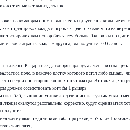
оков ответ может выглядеть так:
роков по командам описан выше, есть и другие правильные отве
ых вами тренировок каждый игрок сыграет с каждым, то ваше ре
ьше тренировок вам понадобится, тем больше баллов вы получит
ый игрок сыграет с каждым другим, вы получите 100 баллов.
и и лжецы. Рыцари всегда говорят правду, а лжецы всегда врут
квадратное поле, в каждую клетку которого встал либо рыцарь, л
всех соседних по стороне клетках стоят лжецы. Это значит, что 
ом должен соседствовать хотя бы 1 рыцарь.
а поле 5×5, выполнив условия задачи и используя как можно ме
 лжецы окажутся расставлены корректно, будут оцениваться хот
ы получите.
лненной нулями и единицами таблицы размера 5×5, где 1 обознача
етке стоит лжец.