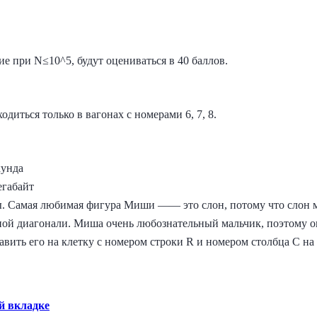
е при N≤10^5, будут оцениваться в 40 баллов.
диться только в вагонах с номерами 6, 7, 8.​
кунда
егабайт
. Самая любимая фигура Миши —— это слон, потому что слон мо
ной диагонали. Миша очень любознательный мальчик, поэтому он
ставить его на клетку с номером строки R и номером столбца C н
й вкладке