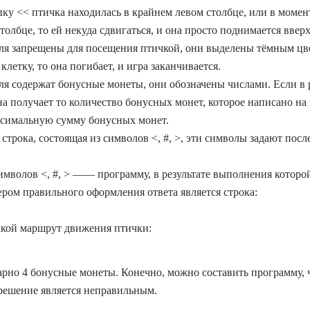
ку << птичка находилась в крайнем левом столбце, или в момен
олбце, то ей некуда сдвигаться, и она просто поднимается вверх
ля запрещены для посещения птичкой, они выделены тёмным цвет
клетку, то она погибает, и игра заканчивается.
я содержат бонусные монеты, они обозначены числами. Если в р
на получает то количество бонусных монет, которое написано на 
ксимальную сумму бонусных монет.
строка, состоящая из символов <, #, >, эти символы задают пос
имволов <, #, > —— программу, в результате выполнения которо
ером правильного оформления ответа является строка:
такой маршрут движения птички:
арно 4 бонусные монеты. Конечно, можно составить программу, 
решение является неправильным.