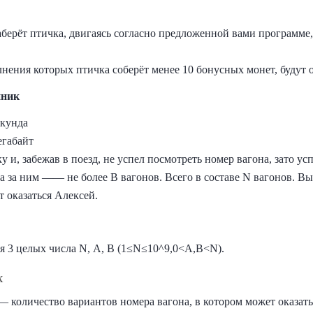
берёт птичка, двигаясь согласно предложенной вами программе,
нения которых птичка соберёт менее 10 бонусных монет, будут о
нник
екунда
егабайт
 и, забежав в поезд, не успел посмотреть номер вагона, зато ус
 а за ним —— не более B вагонов. Всего в составе N вагонов. В
т оказаться Алексей.
ся 3 целых числа N, A, B (1≤N≤10^9,0<A,B<N).
х
 количество вариантов номера вагона, в котором может оказать