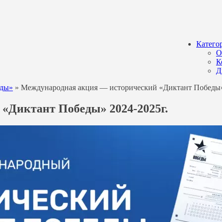
Катего
О
К
Д
еды»
»
Международная акция — исторический «Диктант Победы»
«Диктант Победы» 2024-2025г.