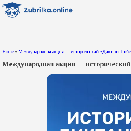
Перейти
к
содержанию
Home
»
Международная акция — исторический «Диктант Поб
Международная акция — исторический 