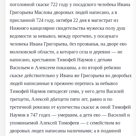
поголовной скаске 722 году у посадского челобека Ивана
Григорьева Маслова дворовых людей написано, а в
присланной 724 году, октября 22 дня в магистрат из
Нижняго канцелярии свидетельства мужеска полу душ
ведомости за невывоз, между протчево, у посаукаго
человека Ивана Григорьева, без прозванья, на дворе ево
молоховской области, а котораго села и деревни — не
написано, крестьянин Тимофей Наумов с детьми
Васильем и Алексеем показаны, а по второй ребизии
скаске действительно у Ивана же Григорьева во дворобых
людей написанные в прежнею перепись за небывоз
Тимофей Наумов пятидесят семи, у него дети Василей
тритцети, Алексей дбатцети пяти лет, равно и по
третичной ревизии от купечества скаске ж оной Тимофей
Наумов в 747 годех — умершим, а дети ево — Василий и
упоминаемой Алексей Тимофеев — с семейством во
дворовых людех написаны наличными; а в поданной