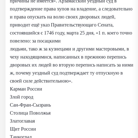
причины не имеется». Арзамасский уездный суд в
подтверждение права хупов на владение, а следовательно
и права опускать на волю своих дворовых людей,
приводит ещё указ Правительствующаго Сената,
состоявшийся є 1746 году, марта 25 дня, «1 п. коего точно
повелено: за посацкими
людьми, тако ж за кузнецами и другими мастеровыми, в
чеху находящимися, написанных в прежнюю перепись
дворовых их людей во вторую перепись написать за ними
ж, почему уездный суд подтверждает ту отпускную в
своей силе действительною».
Карман России
Злой город
Сан-Фран-Сызрань
Столица Поволжья
Златоглавая
Щит России
Танкоград