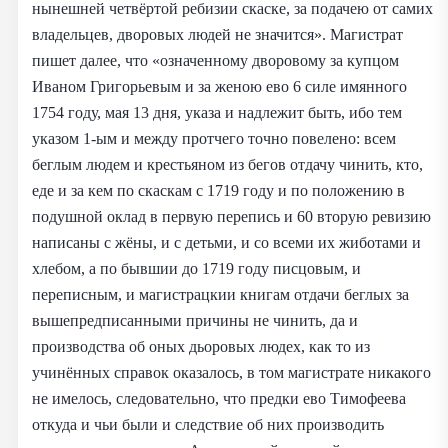
нынешней четвёртой ребизии скаске, за подачею от самих
владельцев, дворовых людей не значится». Магистрат
пишет далее, что «означенному дворовому за купцом
Иваном Григорьевым и за женою ево 6 силе имянного
1754 году, мая 13 дня, указа и надлежит быть, ибо тем
указом 1-ым и между протчего точно повелено: всем
беглым людем и крестьяном из бегов отдачу чинить, кто,
еде и за кем по скаскам с 1719 году и по положению в
подушной оклад в первую перепись и 60 вторую ревизию
написаны с жёны, и с детьми, и со всеми их жиботами и
хлебом, а по бывшии до 1719 году писцовым, и
переписным, и магистрацкии книгам отдачи беглых за
вышепредписанными причины не чинить, да и
производства об оных дьоровых людех, как то из
учинённых справок оказалось, в том магистрате никакого
не имелось, следовательно, что предки ево Тимофеева
откуда и чьи были и следствие об них производить