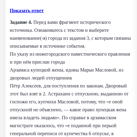
Показать ответ
Задание 4.
Перед вами фрагмент исторического
источника. Ознакомьтесь с текстом и выберите
наименование(-я) города из задания 3, с которым связаны
описываемые в источнике события.
По указу из нижегородского наместнического правления
и при нём прислан города
Арзамаса купецкой жены, вдовы Марьи Масловой, из
дворовых людей отпущенник
Пётр Алексеев, для поступления по законам. Дворовый
этот был взят в 2. Астрахани с отпускною, выданною от
госпожи его, купчихи Масловой, потому, что «е оной
отпускной не объяснено, — какое право хупецкая жена
имела владеть людьми». По справке в арзамасском
магистрате оказалось, что «е поданной при перьой
генеральной переписи от купечества 6 отпуске, в