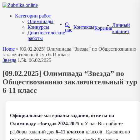
Перейти
к
Категории работ
содержанию
Олимпиады
О
Личный
Конкурсы
Контакты
Корзина
нас
кабинет
Диагностические
работы
Home
»
[09.02.2025] Олимпиада “Звезда” по Обществознанию
заключительный тур 6-11 класс
Звезда
1.5k.
06.02.2025
[09.02.2025] Олимпиада “Звезда” по
Обществознанию заключительный тур
6-11 класс
Официальные материалы задания, ответы на
Олимпиаду «Звезда» 2024-2025 г.
У нас Вы найдете
разборы заданий для
6–11 классов
классов . Ежедневно
мы публикуем школьные работы, чтобы Вы могли