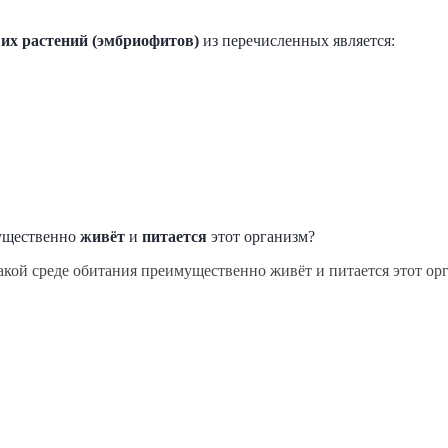
их растений (эмбриофитов)
из перечисленных является:
мущественно
живёт
и
питается
этот организм?