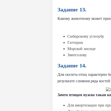
Задание 13.
Какому животному может прин
Сибирскому углозубу
Гаттерии
Морской лисице
Змееголову
Задание 14.
Для скелета птиц характерно б
результате слияния ряда кост
Зачем птицам нужна такая ко
Для амортизации при при