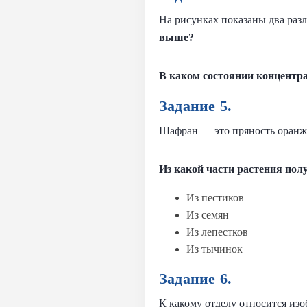
На рисунках показаны два разл
выше?
В каком состоянии концентр
Задание 5.
Шафран — это пряность оранже
Из какой части растения пол
Из пестиков
Из семян
Из лепестков
Из тычинок
Задание 6.
К какому отделу относится из