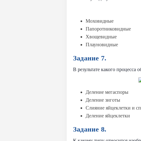
Моховидные
Папоротниковидные
Хвощевидные
Плауновидные
Задание 7.
В результате какого процесса 
Деление мегаспоры
Деление зиготы
Слияние яйцеклетки и с
Деление яйцеклетки
Задание 8.
К какому типу относится изоб