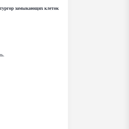
 тургор замыкающих клеток
ь.